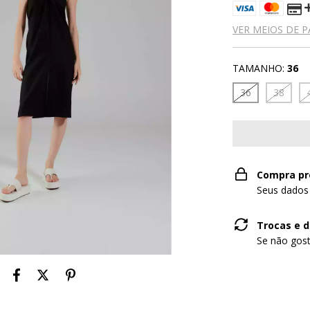
VER MEIOS DE 
TAMANHO:
36
36
38
Compra pr
Seus dados
Trocas e 
Se não gost