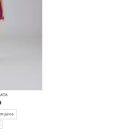
GATA
0
em juros
O