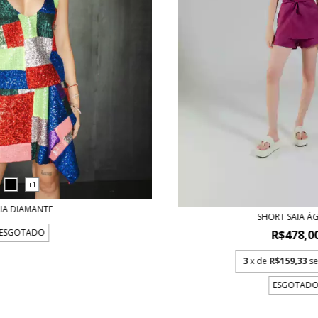
+1
AIA DIAMANTE
SHORT SAIA Á
ESGOTADO
R$478,0
3
x de
R$159,33
s
ESGOTAD